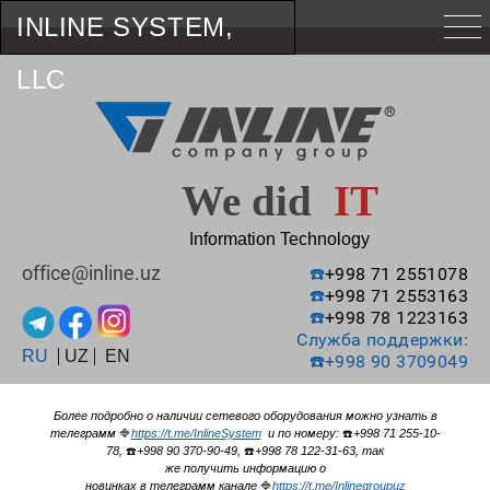
INLINE SYSTEM,
LLC
We did
IT
Information Technology
office@inline.uz
☎️
+998 71 2551078
☎️
+998 71 2553163
☎️
+998 78 1223163
Служба поддержки:
RU
UZ
EN
☎️
+998 90 3709049
Более подробно о наличии сетевого оборудования можно узнать в
телеграмм
🔷
https://t.me/InlineSystem
и по номеру:
☎️
+998 71 255-10-
78,
☎️
+998 90 370-90-49,
☎️
+998 78 122-31-63, так
же получить информацию о
новинках в телеграмм канале
🔷
https://t.me/Inlinegroupuz