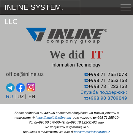
INLINE SYSTEM,
LLC
We did
IT
Information Technology
office@inline.uz
☎️
+998 71 2551078
☎️
+998 71 2553163
☎️
+998 78 1223163
Служба поддержки:
RU
UZ
EN
☎️
+998 90 3709049
Более подробно о наличии сетевого оборудования можно узнать в
телеграмм
🔷
https://t.me/InlineSystem
и по номеру:
☎️
+998 71 255-10-
78,
☎️
+998 90 370-90-49,
☎️
+998 78 122-31-63, так
же получить информацию о
новинках в телеграмм канале
🔷
https://t.me/Inlinegroupuz