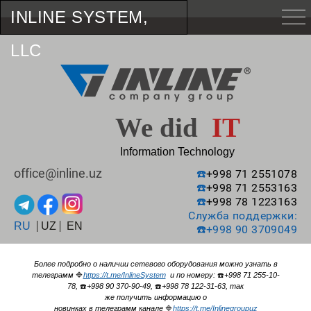
INLINE SYSTEM,
LLC
We did
IT
Information Technology
office@inline.uz
☎️
+998 71 2551078
☎️
+998 71 2553163
☎️
+998 78 1223163
Служба поддержки:
RU
UZ
EN
☎️
+998 90 3709049
Более подробно о наличии сетевого оборудования можно узнать в
телеграмм
🔷
https://t.me/InlineSystem
и по номеру:
☎️
+998 71 255-10-
78,
☎️
+998 90 370-90-49,
☎️
+998 78 122-31-63, так
же получить информацию о
новинках в телеграмм канале
🔷
https://t.me/Inlinegroupuz