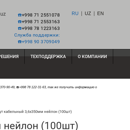
.uz
RU
UZ
EN
☎️
+998 71 2551078
☎️
+998 71 2553163
☎️
+998 78 1223163
Служба поддержки:
☎️
+998 90 3709049
ЕШЕНИЯ
ТЕХПОДДЕРЖКА
О КОМПАНИИ
 370-90-49,
☎️
+998 78 122-31-63, так же получить информацию о
ут кабельный 3,6х350мм нейлон (100шт)
 нейлон (100шт)