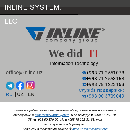
INLINE SYSTEM,
LLC
We did
IT
Information Technology
office@inline.uz
☎️
+998 71 2551078
☎️
+998 71 2553163
☎️
+998 78 1223163
Служба поддержки:
RU
UZ
EN
☎️
+998 90 3709049
Более подробно о наличии сетевого оборудования можно узнать в
телеграмм
🔷
https://t.me/InlineSystem
и по номеру:
☎️
+998 71 255-10-
78,
☎️
+998 90 370-90-49,
☎️
+998 78 122-31-63, так
же получить информацию о
новинках в телеграмм канале
🔷
https://t.me/Inlinegroupuz