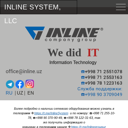
INLINE SYSTEM,
LLC
We did
IT
Information Technology
office@inline.uz
☎️
+998 71 2551078
☎️
+998 71 2553163
☎️
+998 78 1223163
Служба поддержки:
RU
UZ
EN
☎️
+998 90 3709049
Более подробно о наличии сетевого оборудования можно узнать в
телеграмм
🔷
https://t.me/InlineSystem
и по номеру:
☎️
+998 71 255-10-
78,
☎️
+998 90 370-90-49,
☎️
+998 78 122-31-63, так
же получить информацию о
новинках в телеграмм канале
🔷
https://t.me/Inlinegroupuz