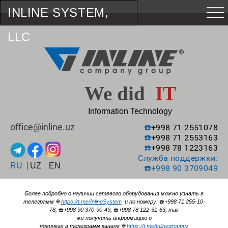
INLINE SYSTEM,
LLC
We did
IT
Information Technology
office@inline.uz
☎️
+998 71 2551078
☎️
+998 71 2553163
☎️
+998 78 1223163
Служба поддержки:
RU
UZ
EN
☎️
+998 90 3709049
Более подробно о наличии сетевого оборудования можно узнать в
телеграмм
🔷
https://t.me/InlineSystem
и по номеру:
☎️
+998 71 255-10-
78,
☎️
+998 90 370-90-49,
☎️
+998 78 122-31-63, так
же получить информацию о
новинках в телеграмм канале
🔷
https://t.me/Inlinegroupuz