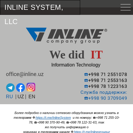
INLINE SYSTEM,
LLC
We did
IT
Information Technology
office@inline.uz
☎️
+998 71 2551078
☎️
+998 71 2553163
☎️
+998 78 1223163
Служба поддержки:
RU
UZ
EN
☎️
+998 90 3709049
Более подробно о наличии сетевого оборудования можно узнать в
телеграмм
🔷
https://t.me/InlineSystem
и по номеру:
☎️
+998 71 255-10-
78,
☎️
+998 90 370-90-49,
☎️
+998 78 122-31-63, так
же получить информацию о
новинках в телеграмм канале
🔷
https://t.me/Inlinegroupuz