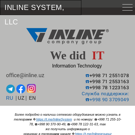
INLINE SYSTEM,
LLC
We did
IT
Information Technology
office@inline.uz
☎️
+998 71 2551078
☎️
+998 71 2553163
☎️
+998 78 1223163
Служба поддержки:
RU
UZ
EN
☎️
+998 90 3709049
Более подробно о наличии сетевого оборудования можно узнать в
телеграмм
🔷
https://t.me/InlineSystem
и по номеру:
☎️
+998 71 255-10-
78,
☎️
+998 90 370-90-49,
☎️
+998 78 122-31-63, так
же получить информацию о
новинках в телеграмм канале
🔷
https://t.me/Inlinegroupuz